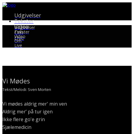
Udgivelser
Tekster
Video
Udgivelser
Om
Tekster
Video
Live
Om
Live
Vi Mødes
Tekst/Melodi: Sven Morten
Vi mødes aldrig mer' min ven
Aldrig mer’ på tur igen
Ikke flere go'e grin
Sjælemedicin